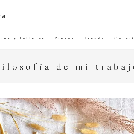
ra
tos y talleres
Piezas
Tienda
Carri
Filosofía de mi trabaj