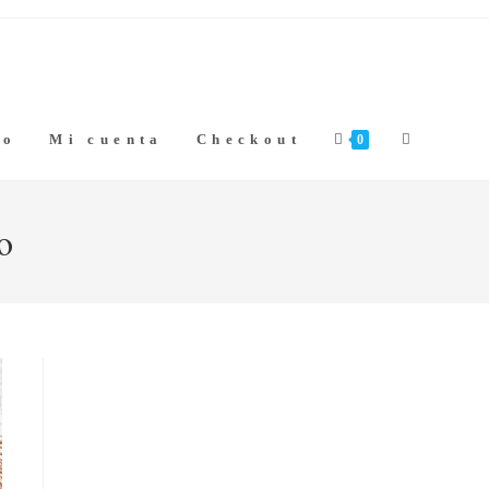
Alternar
to
Mi cuenta
Checkout
0
búsqueda
o
de
la
web